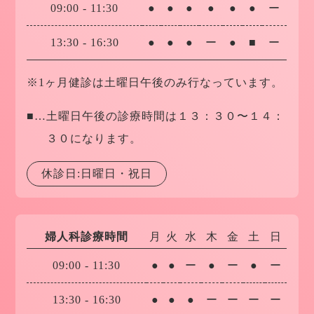
09:00
-
11:30
●
●
●
●
●
●
ー
13:30
-
16:30
●
●
●
ー
●
■
ー
※1ヶ月健診は土曜日午後のみ行なっています。
■…
土曜日午後の診療時間は１３：３０〜１４：
３０になります。
休診日:日曜日・祝日
婦人科診療時間
月
火
水
木
金
土
日
09:00
-
11:30
●
●
ー
●
ー
●
ー
13:30
-
16:30
●
●
●
ー
ー
ー
ー