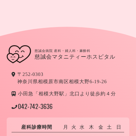
慈誠会病院 産科・婦人科・麻酔科
慈誠会マタニティーホスピタル
〒252-0303
神奈川県相模原市南区相模大野6-19-26
小田急「相模大野駅」北口より徒歩約４分
042-742-3636
産科診療時間
月
火
水
木
金
土
日