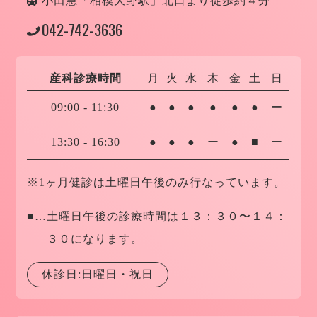
小田急「相模大野駅」北口より徒歩約４分
042-742-3636
産科診療時間
月
火
水
木
金
土
日
09:00
-
11:30
●
●
●
●
●
●
ー
13:30
-
16:30
●
●
●
ー
●
■
ー
※1ヶ月健診は土曜日午後のみ行なっています。
■…
土曜日午後の診療時間は１３：３０〜１４：
３０になります。
休診日:日曜日・祝日