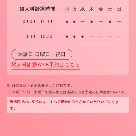
婦人科診療時間
月
火
水
木
金
土
日
09:00
-
11:30
●
●
ー
●
ー
●
ー
13:30
-
16:30
●
●
●
ー
ー
ー
ー
休診日:日曜日・祝日
婦人科診療WEB予約はこちら
※
妊婦健診・新生児健診は予約制です。
※
木曜日午前・土曜日午後の診療は当院で出産予定の妊婦急診のみです。
当病院でのお支払いは、すべて現金のみとさせていただいておりま
す。