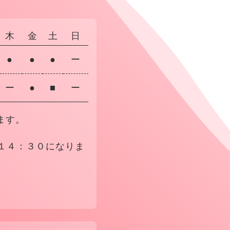
木
金
土
日
●
●
●
ー
ー
●
■
ー
ます。
１４：３０になりま