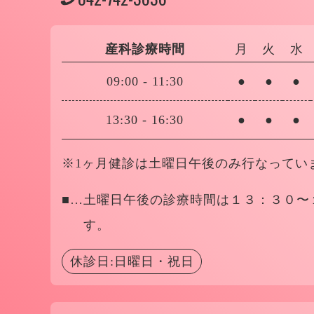
産科診療時間
月
火
水
09:00
-
11:30
●
●
●
13:30
-
16:30
●
●
●
※1ヶ月健診は土曜日午後のみ行なってい
■…
土曜日午後の診療時間は１３：３０〜
す。
休診日:日曜日・祝日