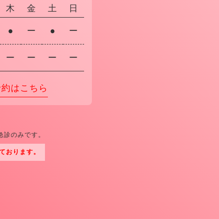
木
金
土
日
●
ー
●
ー
ー
ー
ー
ー
予約はこちら
急診のみです。
ております。