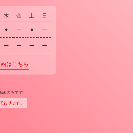
木
金
土
日
●
ー
●
ー
ー
ー
ー
ー
予約はこちら
急診のみです。
ております。