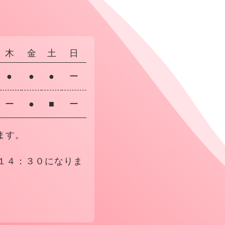
木
金
土
日
●
●
●
ー
ー
●
■
ー
ます。
１４：３０になりま